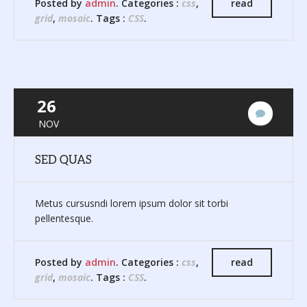
Posted by
admin
. Categories :
css
,
read
grid
,
mosaic
. Tags :
CSS
.
26
No
NOV
hay
comenta
SED QUAS
Metus cursusndi lorem ipsum dolor sit torbi
pellentesque.
Posted by
admin
. Categories :
css
,
read
grid
,
mosaic
. Tags :
CSS
.