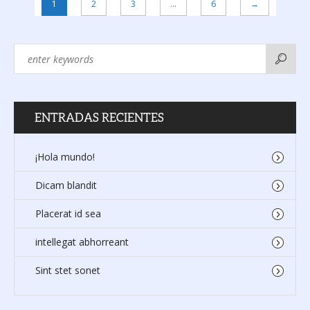
1
2
3
…
6
→
ENTRADAS RECIENTES
¡Hola mundo!
Dicam blandit
Placerat id sea
intellegat abhorreant
Sint stet sonet