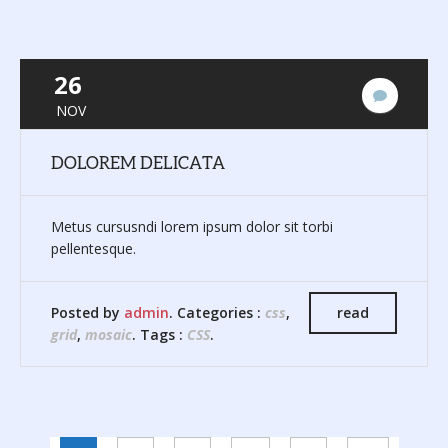
26
No
NOV
hay
comenta
DOLOREM DELICATA
Metus cursusndi lorem ipsum dolor sit torbi
pellentesque.
Posted by
admin
. Categories :
css
,
read
grid
,
mosaic
. Tags :
CSS
.