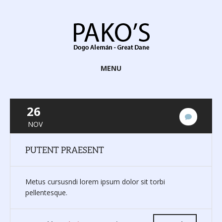
MENU
26
No
NOV
hay
comenta
PUTENT PRAESENT
Metus cursusndi lorem ipsum dolor sit torbi
pellentesque.