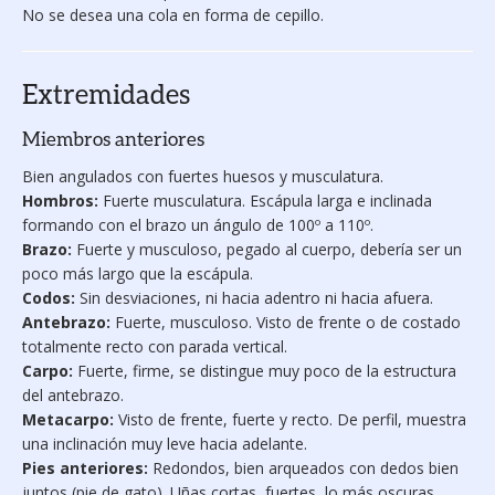
No se desea una cola en forma de cepillo.
Extremidades
Miembros anteriores
Bien angulados con fuertes huesos y musculatura.
Hombros:
Fuerte musculatura. Escápula larga e inclinada
formando con el brazo un ángulo de 100º a 110º.
Brazo:
Fuerte y muscu­loso, pegado al cuerpo, debería ser un
poco más largo que la escápula.
Codos:
Sin desvia­ciones, ni hacia adentro ni ha­cia afuera.
Antebrazo:
Fuerte, musculoso. Visto de frente o de costado
totalmente recto con parada vertical.
Carpo:
Fuerte, firme, se dis­tingue muy poco de la estruc­tura
del antebrazo.
Metacarpo:
Visto de frente, fuerte y recto. De perfil, muestra
una inclina­ción muy leve hacia adelante.
Pies anteriores:
Redondos, bien arqueados con dedos bien
juntos (pie de gato). Uñas cortas, fuertes, lo más oscuras