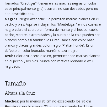
llamados “Grautiger” (tienen en las machas negras un color
base principalmente gris) ocurren, no son deseados pero no
son descalificados.
Negros:
Negro azabache. Se permiten marcas blancas en el
pecho y pies. Aquí se incluyen los “Manteltiger” en los cuales el
negro cubre el cuerpo en forma de manto y el hocico, cuello,
pecho, vientre, extremidades y la punta de la cola pueden ser
blancos como así también los Gran Danés con color base
blanco y placas grandes color negro (Plattenhunde). Es un
defecto un color leonado, marrón o azul negro.
Azul:
Color azul acero oscuro, permitiéndose marcas blancas
en el pecho y los pies. Nunca con matices leonado o azul
negruzco.
Tamaño
Altura a la Cruz
Machos:
por lo menos 80 cm no excediendo los 90 cm
Hembras:
por lo menos 72 cm no excediendo los 84 cm