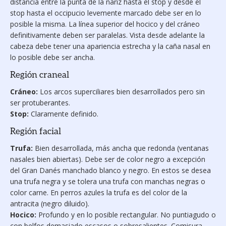
distancia entre la punta de la nariz hasta el stop y desde el
stop hasta el occipucio levemente marcado debe ser en lo
posible la misma. La línea superior del hocico y del cráneo
definitivamente deben ser paralelas. Vista desde adelante la
cabeza debe tener una apariencia estrecha y la caña nasal en
lo posible debe ser ancha.
Región craneal
Cráneo:
Los arcos superciliares bien desarrollados pero sin
ser protuberantes.
Stop:
Claramente definido.
Región facial
Trufa:
Bien desarrollada, más ancha que redonda (ventanas
nasales bien abiertas). Debe ser de color negro a excepción
del Gran Danés manchado blanco y negro. En estos se desea
una trufa negra y se tolera una trufa con manchas negras o
color carne. En perros azules la trufa es del color de la
antracita (negro diluido).
Hocico:
Profundo y en lo posible rectangular. No puntiagudo o
con belfos demasiado escasos o sobresalientes. Comisura