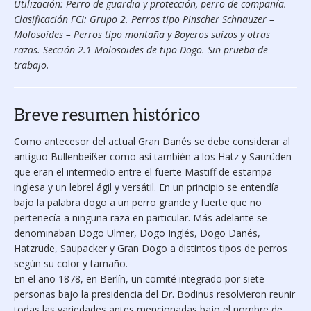
Utilización: Perro de guardia y protección, perro de compañía.
Clasificación FCI: Grupo 2. Perros tipo Pinscher Schnauzer –
Molosoides – Perros tipo montaña y Boyeros suizos y otras
razas. Sección 2.1 Molosoides de tipo Dogo. Sin prueba de
trabajo.
Breve resumen histórico
Como antecesor del actual Gran Danés se debe considerar al
antiguo Bullenbeißer como así también a los Hatz y Saurüden
que eran el intermedio entre el fuerte Mastiff de estampa
inglesa y un lebrel ágil y versátil. En un principio se entendía
bajo la palabra dogo a un perro grande y fuerte que no
pertenecía a ninguna raza en particular. Más adelante se
denominaban Dogo Ulmer, Dogo Inglés, Dogo Danés,
Hatzrüde, Saupacker y Gran Dogo a distintos tipos de perros
según su color y tamaño.
En el año 1878, en Berlín, un comité integrado por siete
personas bajo la presidencia del Dr. Bodinus resolvieron reunir
todas las variedades antes mencionadas bajo el nombre de