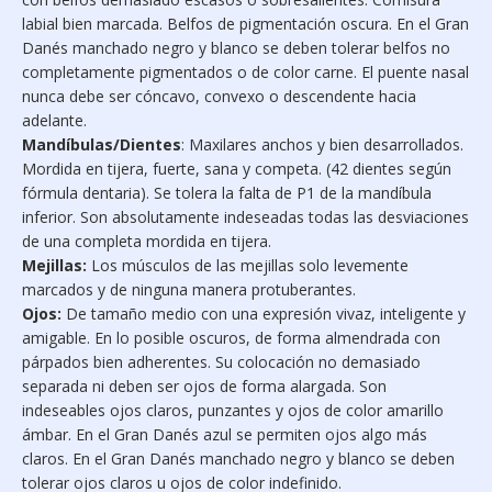
labial bien marcada. Belfos de pigmentación oscura. En el Gran
Danés manchado negro y blanco se deben tolerar belfos no
completamente pigmentados o de color carne. El puente nasal
nunca debe ser cóncavo, convexo o descendente hacia
adelante.
Mandíbulas/Dientes
: Maxilares anchos y bien desarrollados.
Mordida en tijera, fuerte, sana y competa. (42 dientes según
fórmula dentaria). Se tolera la falta de P1 de la mandíbula
inferior. Son absolutamente indeseadas todas las desviaciones
de una completa mordida en tijera.
Mejillas:
Los músculos de las mejillas solo levemente
marcados y de ninguna manera protuberantes.
Ojos:
De tamaño medio con una expresión vivaz, inteligente y
amigable. En lo posible oscuros, de forma almendrada con
párpados bien adherentes. Su colocación no demasiado
separada ni deben ser ojos de forma alargada. Son
indeseables ojos claros, punzantes y ojos de color amarillo
ámbar. En el Gran Danés azul se permiten ojos algo más
claros. En el Gran Danés manchado negro y blanco se deben
tolerar ojos claros u ojos de color indefinido.