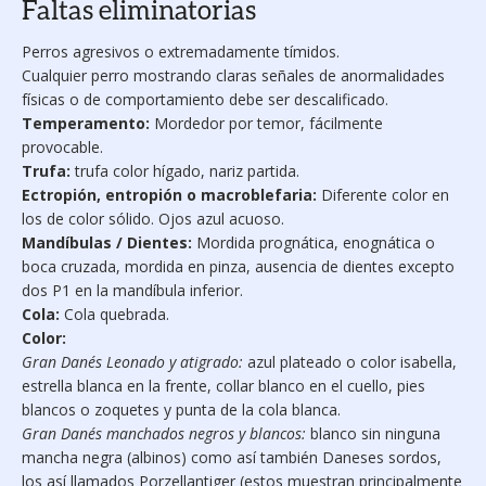
Faltas eliminatorias
Perros agresivos o extremadamente tímidos.
Cualquier perro mostrando claras señales de anormalidades
físicas o de comportamiento debe ser descalificado.
Temperamento:
Mordedor por temor, fácilmente
provocable.
Trufa:
trufa color hígado, nariz partida.
Ectropión, entropión o macroblefaria:
Diferente color en
los de color sólido. Ojos azul acuoso.
Mandíbulas / Dientes:
Mordida prognática, enognática o
boca cruzada, mordida en pinza, ausencia de dientes excepto
dos P1 en la mandíbula inferior.
Cola:
Cola quebrada.
Color:
Gran Danés Leonado y atigrado:
azul plateado o color isabella,
estrella blanca en la frente, collar blanco en el cuello, pies
blancos o zoquetes y punta de la cola blanca.
Gran Danés manchados negros y blancos:
blanco sin ninguna
mancha negra (albinos) como así también Daneses sordos,
los así llamados Porzellantiger (estos muestran principalmente