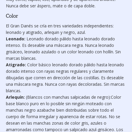
Nunca debe ser áspero, mate o de capa doble.
Color
El Gran Danés se cría en tres variedades independientes:
leonado y atigrado, arlequin y negro, azul.
Leonado:
Leonado dorado pá­lido hasta leonado dorado
intenso. Es deseable una máscara ne­gra. Nunca leonado
grisáceo, leonado azulado o un color leonado con hollín. Sin
marcas blancas.
Atigrado:
Color básico leonado dorado pálido hasta leonado
dorado intenso con rayas negras regu­lares y claramente
dibujadas que corren en dirección de las costillas. Es deseable
una máscara negra. Nunca con rayas decoloradas. Sin marcas
blancas.
Arlequín:
(Blancos con manchas salpicadas de negro):Color
base blanco puro en lo posible sin ningún moteado con
manchas negro azabache bien distribuidas sobre todo el
cuerpo de forma irregular y apariencia de estar rotas. No se
desean en las manchas zonas de color gris, azules o
amarronadas como tampoco un salpicado azul-grisáceo. Los