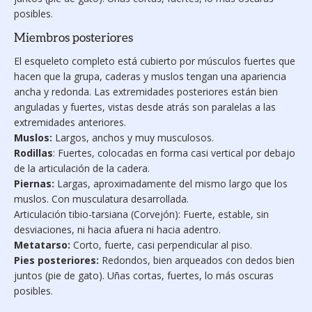
posibles.
Miembros posteriores
El esqueleto completo está cubierto por músculos fuertes que
hacen que la grupa, caderas y muslos tengan una apariencia
ancha y redonda. Las extremidades pos­teriores están bien
angula­das y fuertes, vistas desde atrás son paralelas a las
extremida­des anteriores.
Muslos:
Largos, anchos y muy musculosos.
Rodillas
: Fuertes, colocadas en forma casi vertical por debajo
de la ar­ticulación de la cadera.
Piernas:
Largas, aproximadamente del mismo largo que los
muslos. Con musculatura desa­rrollada.
Articulación ti­bio-tarsiana (Corvejón): Fuerte, estable, sin
desviaciones, ni hacia afuera ni hacia adentro.
Metatarso:
Corto, fuerte, casi per­pendicular al piso.
Pies posteriores:
Redondos, bien arquea­dos con dedos bien
juntos (pie de gato). Uñas cortas, fuertes, lo más os­curas
posibles.