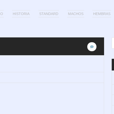
IO
HISTORIA
STANDARD
MACHOS
HEMBRAS
No
hay
comentario