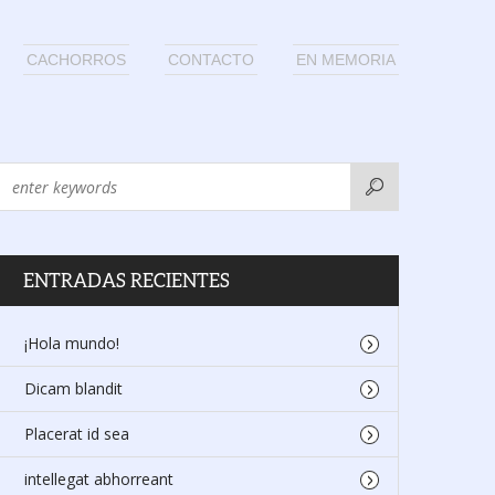
CACHORROS
CONTACTO
EN MEMORIA
s
ENTRADAS RECIENTES
¡Hola mundo!
Dicam blandit
Placerat id sea
intellegat abhorreant